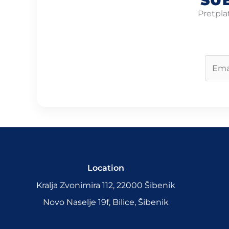
SU
Pretplat
E
m
a
i
l
*
Location
Kralja Zvonimira 112, 22000 Šibenik
Novo Naselje 19f, Bilice, Šibenik