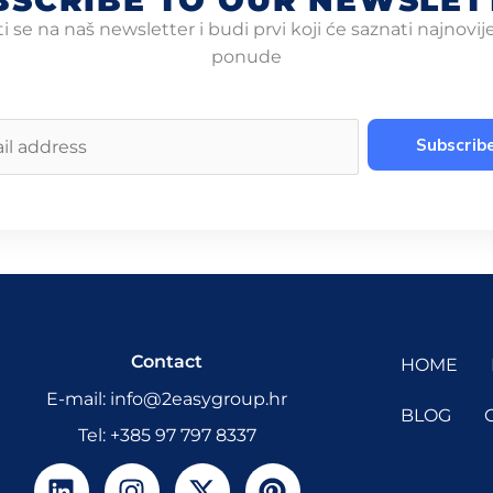
BSCRIBE TO OUR NEWSLET
i se na naš newsletter i budi prvi koji će saznati najnovije 
ponude
Subscrib
Contact
HOME
E-mail: info@2easygroup.hr
BLOG
Tel: +385 97 797 8337
L
I
X
P