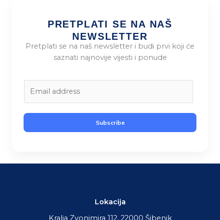
PRETPLATI SE NA NAŠ
NEWSLETTER
Pretplati se na naš newsletter i budi prvi koji će
saznati najnovije vijesti i ponude
E
m
a
i
Subscribe
l
*
Lokacija
Kralja Zvonimira 112, 22000 Šibenik