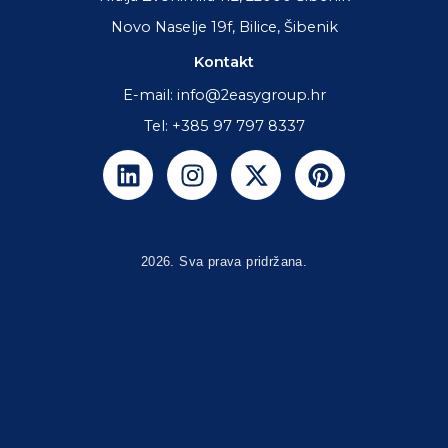
Novo Naselje 19f, Bilice, Šibenik
Kontakt
E-mail: info@2easygroup.hr
Tel: +385 97 797 8337
L
I
X
P
i
n
-
i
n
s
t
n
k
t
w
t
e
a
i
e
2026. Sva prava pridržana.
d
g
t
r
i
r
t
e
n
a
e
s
m
r
t