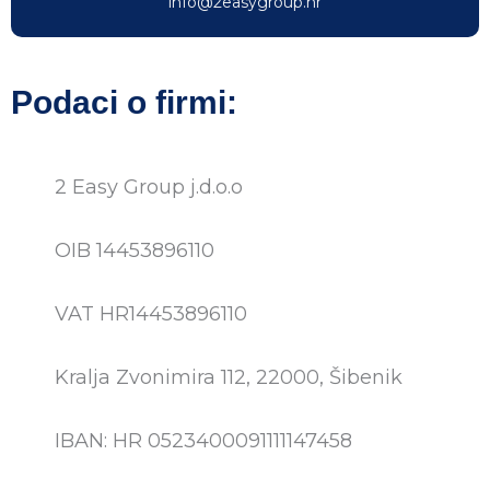
info@2easygroup.hr
Podaci o firmi:
2 Easy Group j.d.o.o
OIB 14453896110
VAT HR14453896110
Kralja Zvonimira 112, 22000, Šibenik
IBAN: HR 0523400091111147458