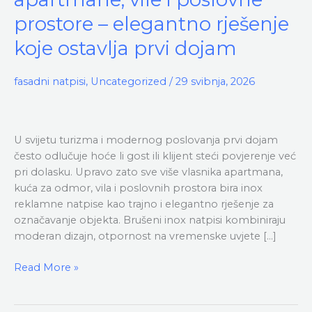
natpisi
za
prostore – elegantno rješenje
apartmane,
koje ostavlja prvi dojam
vile
i
fasadni natpisi
,
Uncategorized
/
29 svibnja, 2026
poslovne
prostore
–
elegantno
U svijetu turizma i modernog poslovanja prvi dojam
rješenje
često odlučuje hoće li gost ili klijent steći povjerenje već
koje
pri dolasku. Upravo zato sve više vlasnika apartmana,
ostavlja
kuća za odmor, vila i poslovnih prostora bira inox
prvi
reklamne natpise kao trajno i elegantno rješenje za
dojam
označavanje objekta. Brušeni inox natpisi kombiniraju
moderan dizajn, otpornost na vremenske uvjete […]
Read More »