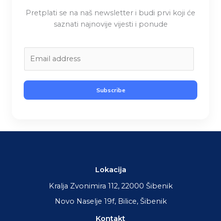
Pretplati se na naš newsletter i budi prvi koji će
saznati najnovije vijesti i ponude
E
m
a
i
Subscribe
l
*
Lokacija
Kralja Zvonimira 112, 22000 Šibenik
Novo Naselje 19f, Bilice, Šibenik
Kontakt