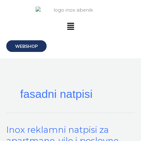
Skip
to
content
Menu
WEBSHOP
fasadni natpisi
Inox
Inox reklamni natpisi za
reklamni
apartmane, vile i poslovne