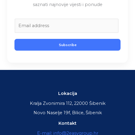
saznati najnovije vijesti i ponude
E
m
a
i
Subscribe
l
*
Lokacija
Kralja Zvonimira 112, 22000 Šibenik
Novo Naselje 19f, Bilice, Šibenik
Kontakt
E-mail: info@2easygroup.hr