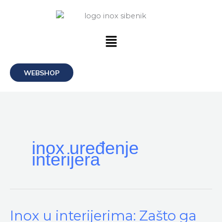
Skip
to
content
Menu
WEBSHOP
inox uređenje
interijera
Inox
Inox u interijerima: Zašto ga