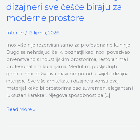
u
dizajneri sve češće biraju za
interijerima:
Zašto
moderne prostore
ga
dizajneri
Interijer
/
12 lipnja, 2026
sve
češće
Inox više nije rezerviran samo za profesionalne kuhinje
biraju
Dugo se nehrđajući čelik, poznatiji kao inox, povezivao
za
prvenstveno s industrijskim prostorima, restoranima i
moderne
profesionalnim kuhinjama. Međutim, posljednjih
prostore
godina inox doživljava pravi preporod u svijetu dizajna
interijera. Sve više arhitekata i dizajnera koristi ovaj
materijal kako bi prostorima dao suvremen, elegantan i
luksuzan karakter. Njegova sposobnost da […]
Read More »