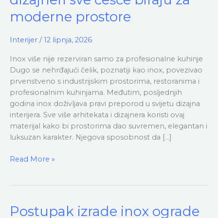
interijerima:
Zašto
moderne prostore
ga
dizajneri
Interijer
/
12 lipnja, 2026
sve
češće
Inox više nije rezerviran samo za profesionalne kuhinje
biraju
Dugo se nehrđajući čelik, poznatiji kao inox, povezivao
za
prvenstveno s industrijskim prostorima, restoranima i
moderne
profesionalnim kuhinjama. Međutim, posljednjih
prostore
godina inox doživljava pravi preporod u svijetu dizajna
interijera. Sve više arhitekata i dizajnera koristi ovaj
materijal kako bi prostorima dao suvremen, elegantan i
luksuzan karakter. Njegova sposobnost da […]
Read More »
Postupak
Postupak izrade inox ograde