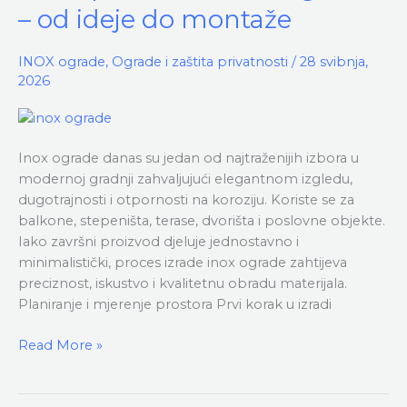
izrade
– od ideje do montaže
inox
ograde
INOX ograde
,
Ograde i zaštita privatnosti
/
28 svibnja,
–
2026
od
ideje
do
montaže
Inox ograde danas su jedan od najtraženijih izbora u
modernoj gradnji zahvaljujući elegantnom izgledu,
dugotrajnosti i otpornosti na koroziju. Koriste se za
balkone, stepeništa, terase, dvorišta i poslovne objekte.
Iako završni proizvod djeluje jednostavno i
minimalistički, proces izrade inox ograde zahtijeva
preciznost, iskustvo i kvalitetnu obradu materijala.
Planiranje i mjerenje prostora Prvi korak u izradi
Read More »