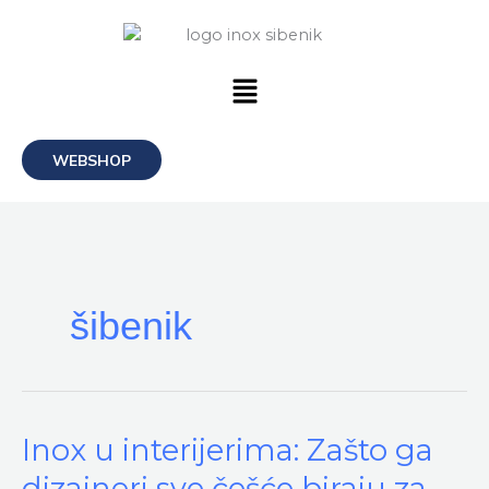
Skip
to
content
Menu
WEBSHOP
šibenik
Inox
Inox u interijerima: Zašto ga
u
dizajneri sve češće biraju za